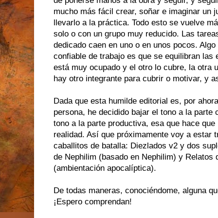
de ponerse manos a la obra y seguir, y segui
mucho más fácil crear, soñar e imaginar un 
llevarlo a la práctica. Todo esto se vuelve m
solo o con un grupo muy reducido. Las tareas
dedicado caen en uno o en unos pocos. Algo
confiable de trabajo es que se equilibran la
está muy ocupado y el otro lo cubre, la otra 
hay otro integrante para cubrir o motivar, y as
Dada que esta humilde editorial es, por ahora
persona, he decidido bajar el tono a la parte 
tono a la parte productiva, esa que hace que
realidad. Así que próximamente voy a estar 
caballitos de batalla: Diezlados v2 y dos su
de Nephilim (basado en Nephilim) y Relatos 
(ambientación apocalíptica).
De todas maneras, conociéndome, alguna que 
¡Espero comprendan!